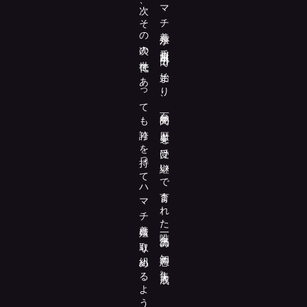
持続可能な水産養殖を実践し、次、その次の世代であっても誇りを持ってハマチ養殖に取り組めるよう私達は今日も真摯にハマチと向き合い続けています。
日本で初めてのハマチ養殖が香川県引田で始まり、百年間の歴史を受け継いで育まれた唯一無二の知恵の集大成。