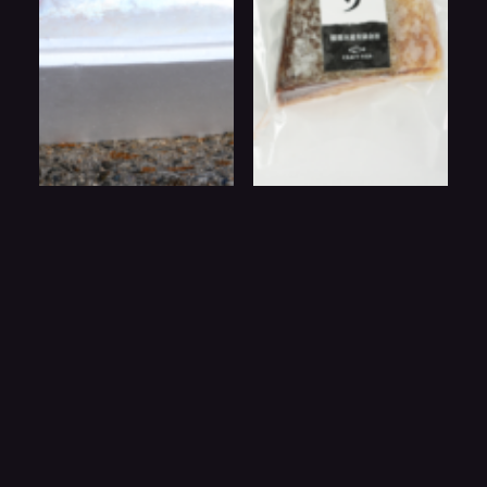
百年はまち 【ラウンド1
冷凍百年はまち炙り
尾】
極上の百年はまちを職人の
海の自然な状態に近い環境
技で炙り仕上げました。外
で育ち、適度に脂ののった
は香ばしく、中はしっとり
風味豊かな逸品です。お米
とした食感が特徴です。冷
由来の独自飼料によって唯
凍だからこそ実現できる、
一無二のこだわりを極めま
鮮度そのままの美味しさを
した。
お楽しみください。